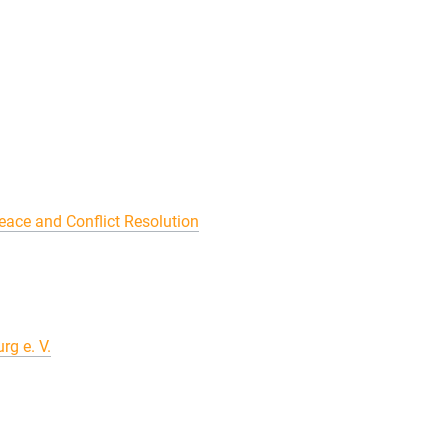
ace and Conflict Resolution
rg e. V.