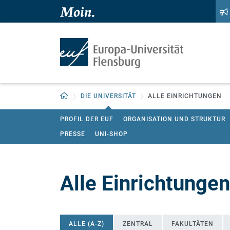
Zum Hauptinhalt springen
Zur Navigation springen
Zurück zur Startseite
DIE UNIVERSITÄT
ALLE EINRICHTUNGEN
PROFIL DER EUF
ORGANISATION UND STRUKTUR
PRESSE
UNI-SHOP
Alle Einrichtungen
ALLE (A-Z)
ZENTRAL
FAKULTÄTEN