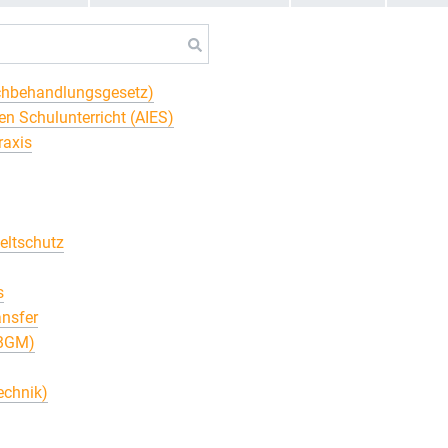
ichbehandlungsgesetz)
n Schulunterricht (AIES)
raxis
eltschutz
s
nsfer
(BGM)
echnik)