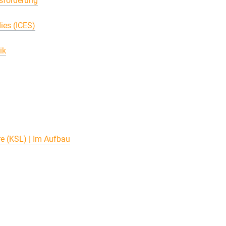
sförderung
dies (ICES)
ik
e (KSL) | Im Aufbau