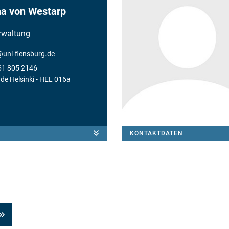
na von Westarp
waltung
@
uni-flensburg.de
61 805 2146
de Helsinki
- HEL 016a
KONTAKTDATEN