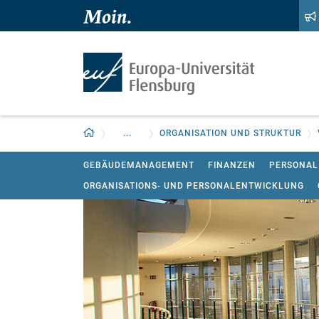
Zum Hauptinhalt springen
Zur Navigation springen
Zurück zur Startseite
...
ORGANISATION UND STRUKTUR
GEBÄUDEMANAGEMENT
FINANZEN
PERSONAL
ORGANISATIONS- UND PERSONALENTWICKLUNG