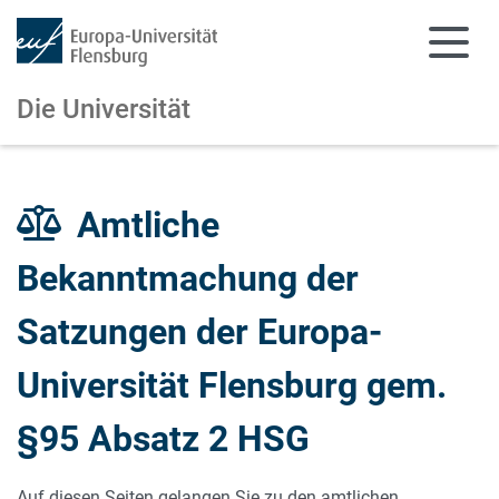
Die Universität
Zum Hauptinhalt springen
Zur Navigation springen
Amtliche
Bekanntmachung der
Satzungen der Europa-
Universität Flensburg gem.
§95 Absatz 2 HSG
Auf diesen Seiten gelangen Sie zu den
amtlichen