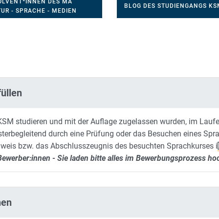
OLVENT*INNEN DES MA
BLOG DES STUDIENGANGS KS
UR - SPRACHE - MEDIEN
üllen
r KSM studieren und mit der Auflage zugelassen wurden, im Lau
erbegleitend durch eine Prüfung oder das Besuchen eines Spra
hweis bzw. das Abschlusszeugnis des besuchten Sprachkurses i
 Bewerber:innen - Sie laden bitte alles im Bewerbungsprozess ho
nen