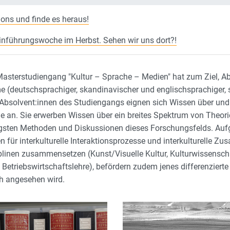
ons und finde es heraus!
 Einführungswoche im Herbst. Sehen wir uns dort?!
Masterstudiengang "Kultur – Sprache – Medien" hat zum Ziel, Ab
me (deutschsprachiger, skandinavischer und englischsprachiger,
solvent:innen des Studiengangs eignen sich Wissen über und Ve
 an. Sie erwerben Wissen über ein breites Spektrum von Theorien,
chtigsten Methoden und Diskussionen dieses Forschungsfelds. Au
 für interkulturelle Interaktionsprozesse und interkulturelle Z
ziplinen zusammensetzen (Kunst/Visuelle Kultur, Kulturwissensc
lle Betriebswirtschaftslehre), befördern zudem jenes differenzier
ch angesehen wird.