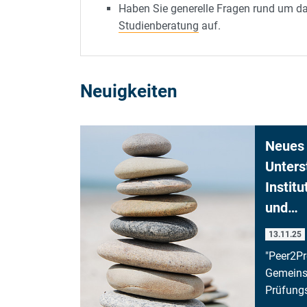
Haben Sie generelle Fragen rund um da
Studienberatung
auf.
Neuigkeiten
Neues
Unters
Instit
und…
13.11.25
"Peer2P
Gemeins
Prüfung