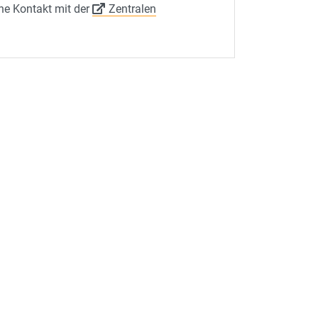
ne Kontakt mit der
Zentralen
Landesfachtag Mathematik
11.11.25
Impuls-Vortrag auf dem
Landesfachtag Mathematik an
BBS/RBZ Aus Lehr und
Lernperspektive betrachtet