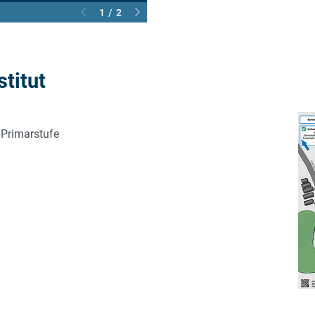
1 / 2
stitut
r Primarstufe