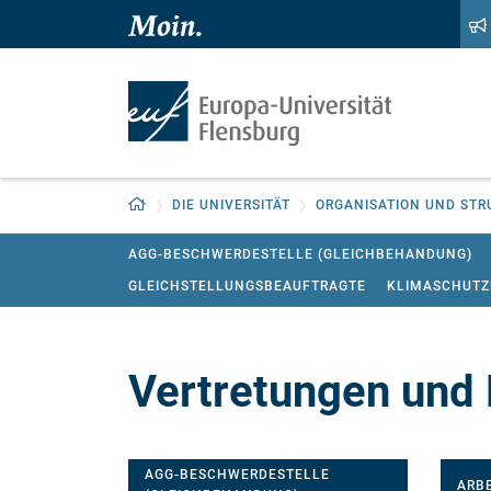
Zum Hauptinhalt springen
Zur Navigation springen
Zurück zur Startseite
DIE UNIVERSITÄT
ORGANISATION UND STR
AGG-BESCHWERDESTELLE (GLEICHBEHANDUNG)
GLEICHSTELLUNGSBEAUFTRAGTE
KLIMASCHUT
Vertretungen und 
AGG-BESCHWERDESTELLE
ARBE