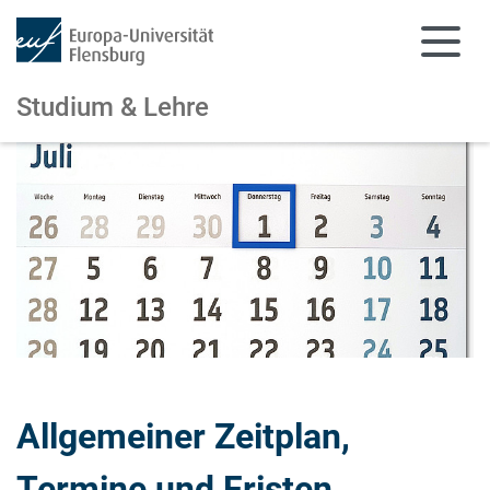
Studium & Lehre
Zum Hauptinhalt springen
Zur Navigation springen
Allgemeiner Zeitplan,
Termine und Fristen