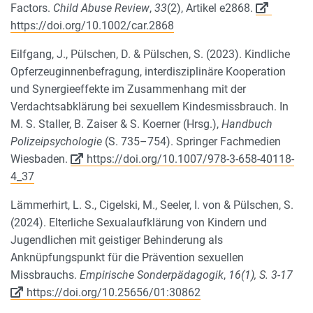
Factors.
Child Abuse Review
,
33
(2), Artikel e2868.
https://doi.org/10.1002/car.2868
Eilfgang, J., Pülschen, D. & Pülschen, S. (2023). Kindliche
Opferzeuginnenbefragung, interdisziplinäre Kooperation
und Synergieeffekte im Zusammenhang mit der
Verdachtsabklärung bei sexuellem Kindesmissbrauch. In
M. S. Staller, B. Zaiser & S. Koerner (Hrsg.),
Handbuch
Polizeipsychologie
(S. 735–754). Springer Fachmedien
Wiesbaden.
https://doi.org/10.1007/978-3-658-40118-
4_37
Lämmerhirt, L. S., Cigelski, M., Seeler, I. von & Pülschen, S.
(2024). Elterliche Sexualaufklärung von Kindern und
Jugendlichen mit geistiger Behinderung als
Anknüpfungspunkt für die Prävention sexuellen
Missbrauchs.
Empirische Sonderpädagogik
,
16(1), S. 3-17
https://doi.org/10.25656/01:30862