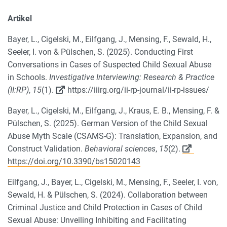
Artikel
Bayer, L., Cigelski, M., Eilfgang, J., Mensing, F., Sewald, H.,
Seeler, I. von & Pülschen, S. (2025). Conducting First
Conversations in Cases of Suspected Child Sexual Abuse
in Schools.
Investigative Interviewing: Research & Practice
(II:RP)
,
15
(1).
https://iiirg.org/ii-rp-journal/ii-rp-issues/
Bayer, L., Cigelski, M., Eilfgang, J., Kraus, E. B., Mensing, F. &
Pülschen, S. (2025). German Version of the Child Sexual
Abuse Myth Scale (CSAMS-G): Translation, Expansion, and
Construct Validation.
Behavioral sciences
,
15
(2).
https://doi.org/10.3390/bs15020143
Eilfgang, J., Bayer, L., Cigelski, M., Mensing, F., Seeler, I. von,
Sewald, H. & Pülschen, S. (2024). Collaboration between
Criminal Justice and Child Protection in Cases of Child
Sexual Abuse: Unveiling Inhibiting and Facilitating