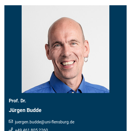
Prof. Dr.
Jürgen Budde
juergen.budde
@
uni-flensburg.de
+49 461 805 2260