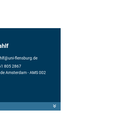
ahlf
hlf
@
uni-flensburg.de
61 805 2867
de Amsterdam
- AMS 002