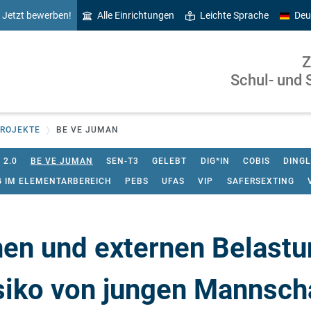
Jetzt bewerben!
Alle Einrichtungen
Leichte Sprache
Deu
Z
Schul- und 
ROJEKTE
BE VE JUMAN
 2.0
BE VE JUMAN
SEN-T3
GELEBT
DIG*IN
COBIS
DINGL
G IM ELEMENTARBEREICH
PEBS
UFAS
VIP
SAFERSEXTING
rnen und externen Belastu
siko von jungen Mannscha