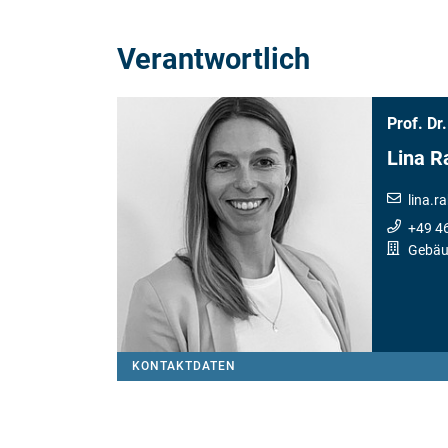
Verantwortlich
Prof. Dr.
Lina R
lina.ra
+49 4
Gebäu
KONTAKTDATEN