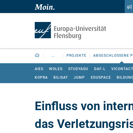
Zum Hauptinhalt springen
Zur Navigation springen
Zurück zur Startseite
...
PROJEKTE
ABGESCHLOSSENE P
AIES
WOLEG
STUDYASU
DAF-L
VICONTACT
KOPRA
BILISAT
JUMP
EDUSPACE
BILDUN
Einfluss von inte
das Verletzungsri