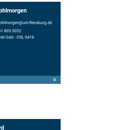
Kohlmorgen
kohlmorgen
@
uni-flensburg.de
61 805 3052
de Oslo
- OSL 041b
yd