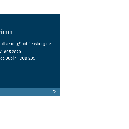
Grimm
talisierung
@
uni-flensburg.de
61 805 2820
de Dublin
- DUB 205