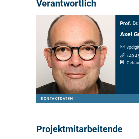
Verantwortlich
Prof. Dr.
Axel 
vpdigi
+49 4
Gebäu
KONTAKTDATEN
Projektmitarbeitende