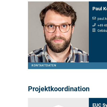
Paul 
paul.
+49 4
Gebäu
KONTAKTDATEN
Projektkoordination
EUC S