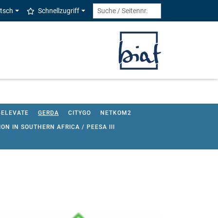
tsch
Schnellzugriff
-ELEVATE
GERDA
CITYGO
NETKOM2
N IN SOUTHERN AFRICA / PEESA III
RUFE (BIBB-PROJEKT 4.2.497)
AUBA
ARBI
OK-UNIVERSITY
CEDEFOP
NEBAL
ELPRO-SF