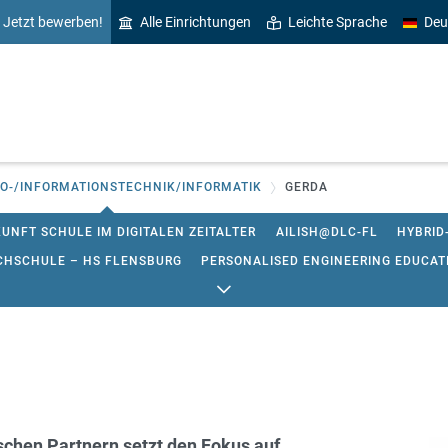
Jetzt bewerben!
Alle Einrichtungen
Leichte Sprache
Deu
O-/INFORMATIONSTECHNIK/INFORMATIK
GERDA
UNFT SCHULE IM DIGITALEN ZEITALTER
AILISH@DLC-FL
HYBRID
CHSCHULE – HS FLENSBURG
PERSONALISED ENGINEERING EDUCATIO
 RÄUMLICHER FÄHIGKEITEN
PROKOM 4.0
VORUNTERSUCHUNG IT-BE
EUQUASIT
EVALUATION DER NEUEN IT-BERUFE
SEDIKO
NOTEBO
schen Partnern setzt den Fokus auf