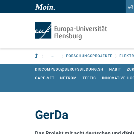
Zum Hauptinhalt springen
Zur Navigation springen
Zur übergeordneten Einrichtung
...
FORSCHUNGSPROJEKTE
ELEKTR
DIGCOMPEDU@BERUFSBILDUNG.SH
NABIT
ZUK
CAPE-VET
NETKOM
TEFFIC
INNOVATIVE HO
DIGITALE WERKZEUGE ZUM TRAINING KOGNITIVER
EU-ADAPT-PROJEKT "INTELLIGENTES GEBÄUDE"
GerDa
Das Projekt mit acht deutschen und däni