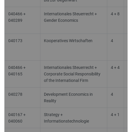
bis zur Gegenwart
040466 +
Internationales Steuerrecht +
4 + 8
To
040289
Gender Economics
Bu
Ec
040173
Kooperatives Wirtschaften
4
To
Bu
Ec
040466 +
Internationales Steuerrecht +
4 + 4
To
040165
Corporate Social Responsibility
Bu
of the International Firm
Ec
040278
Development Economics in
4
De
Reality
E
040167 +
Strategy +
4 + 1
In
040060
Informationstechnologie
M