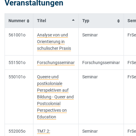
Veranstaltungen
Nummer
Titel
Typ
Sem
561001o
Analyse von und
Seminar
FrSe
Orientierung in
schulischer Praxis
551501o
Forschungsseminar
Forschungsseminar
FrSe
550101o
Queere und
Seminar
FrSe
postkoloniale
Perspektiven auf
Bildung - Queer and
Postcolonial
Perspectives on
Education
552005o
TM7.2:
Seminar
FrSe