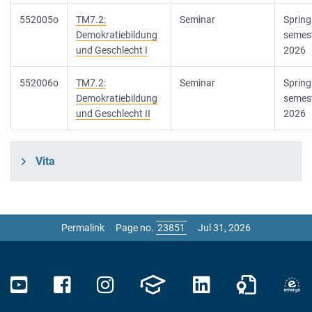
552005o
TM7.2:
Seminar
Spring
Demokratiebildung
semes
und Geschlecht I
2026
552006o
TM7.2:
Seminar
Spring
Demokratiebildung
semes
und Geschlecht II
2026
Vita
Permalink
Page no.
Jul 31, 2026