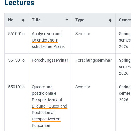
Lectures
No
Title
Type
Semes
561001o
Analyse von und
Seminar
Spring
Orientierung in
semes
schulischer Praxis
2026
551501o
Forschungsseminar
Forschungsseminar
Spring
semes
2026
550101o
Queere und
Seminar
Spring
postkoloniale
semes
Perspektiven auf
2026
Bildung - Queer and
Postcolonial
Perspectives on
Education