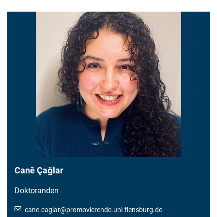
Canê Çağlar
Doktoranden
cane.caglar
@
promovierende.uni-flensburg.de