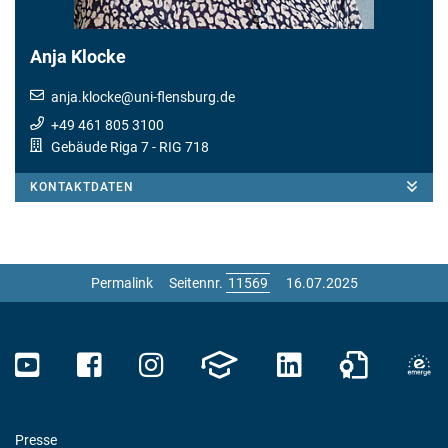
Anja Klocke
anja.klocke
@
uni-flensburg.de
+49 461 805 3100
Gebäude Riga 7
- RIG 718
KONTAKTDATEN
Permalink
Seitennr.
16.07.2025
Presse