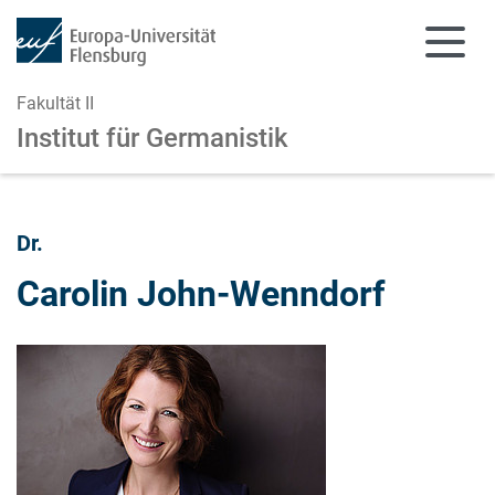
Fakultät II
Institut für Germanistik
Zum Hauptinhalt springen
Zur Navigation springen
Dr.
Carolin John-Wenndorf