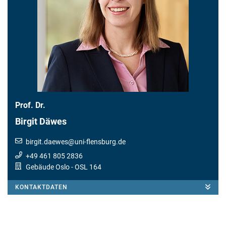
Prof. Dr.
Birgit Däwes
birgit.daewes
@
uni-flensburg.de
+49 461 805 2836
Gebäude Oslo
- OSL 164
KONTAKTDATEN