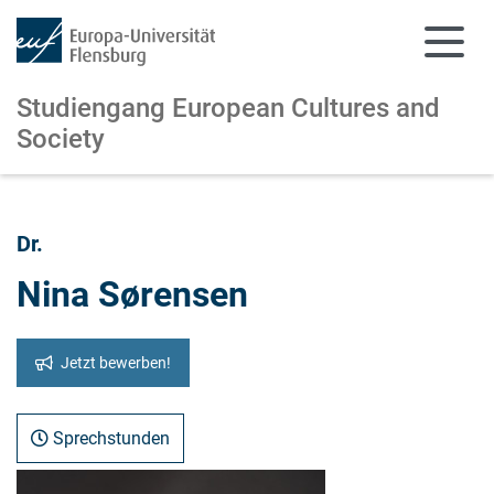
Studiengang European Cultures and
Society
Zum Hauptinhalt springen
Zur Navigation springen
Dr.
Nina Sørensen
Jetzt bewerben!
Sprechstunden