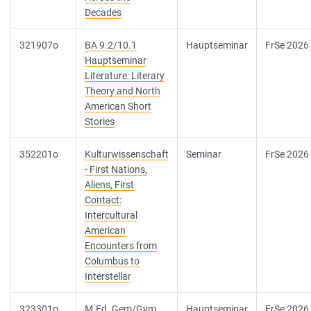
Decades
321907o
BA 9.2/10.1
Hauptseminar
FrSe 2026
Hauptseminar
Literature: Literary
Theory and North
American Short
Stories
352201o
Kulturwissenschaft
Seminar
FrSe 2026
- First Nations,
Aliens, First
Contact:
Intercultural
American
Encounters from
Columbus to
Interstellar
323301o
M.Ed. Gem/Gym
Hauptseminar
FrSe 2026