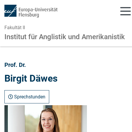
Fakultät II
Institut für Anglistik und Amerikanistik
Zum Hauptinhalt springen
Zur Navigation springen
Prof. Dr.
Birgit Däwes
Sprechstunden