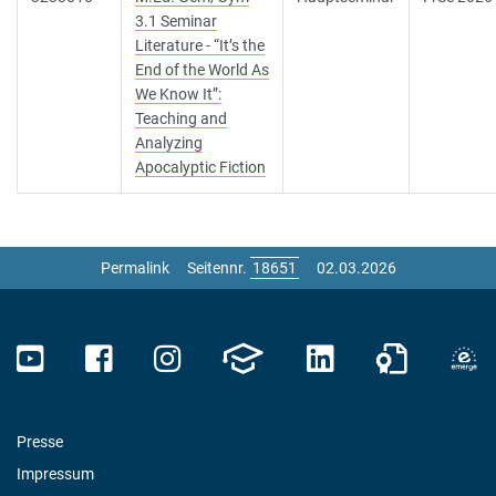
3.1 Seminar
Literature - “It’s the
End of the World As
We Know It”:
Teaching and
Analyzing
Apocalyptic Fiction
Permalink
Seitennr.
02.03.2026
Presse
Impressum