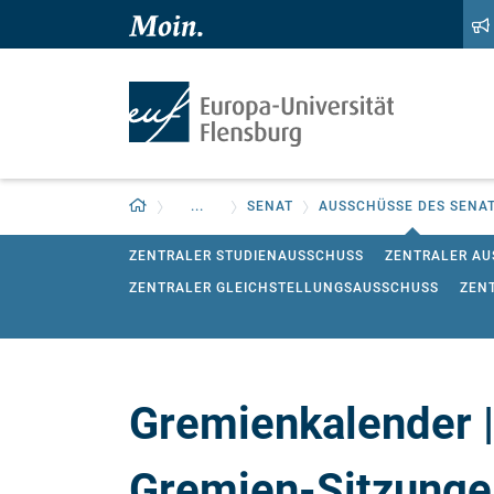
Zum Hauptinhalt springen
Zur Navigation springen
Zurück zur Startseite
...
SENAT
AUSSCHÜSSE DES SENA
ZENTRALER STUDIENAUSSCHUSS
ZENTRALER AU
ZENTRALER GLEICHSTELLUNGSAUSSCHUSS
ZEN
GEMEINSAME BIBLIOTHEKSKOMMISSION
PROMO
GAFL - GEMEINSAMER AUSSCHUSS FÜR LEHRERIN
Gremienkalender 
Gremien-Sitzunge