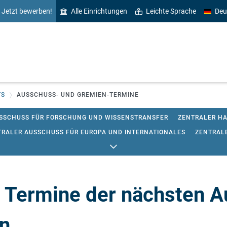
Jetzt bewerben!
Alle Einrichtungen
Leichte Sprache
Deu
TS
AUSSCHUSS- UND GREMIEN-TERMINE
SSCHUSS FÜR FORSCHUNG UND WISSENSTRANSFER
ZENTRALER H
TRALER AUSSCHUSS FÜR EUROPA UND INTERNATIONALES
ZENTRAL
TIONSAUSSCHUSS
STIPENDIENAUSSCHUSS
ZENTRALER ETHIKA
NEN- UND LEHRERBILDUNG
| Termine der nächsten 
n