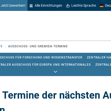
Jetzt bewerben!
Alle Einrichtungen
Leichte Sprache
Deu
TS
AUSSCHUSS- UND GREMIEN-TERMINE
SSCHUSS FÜR FORSCHUNG UND WISSENSTRANSFER
ZENTRALER H
TRALER AUSSCHUSS FÜR EUROPA UND INTERNATIONALES
ZENTRAL
TIONSAUSSCHUSS
STIPENDIENAUSSCHUSS
ZENTRALER ETHIKA
NEN- UND LEHRERBILDUNG
| Termine der nächsten 
n