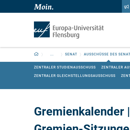
Zum Hauptinhalt springen
Zur Navigation springen
Zurück zur Startseite
...
SENAT
AUSSCHÜSSE DES SENA
ZENTRALER STUDIENAUSSCHUSS
ZENTRALER AU
ZENTRALER GLEICHSTELLUNGSAUSSCHUSS
ZEN
GEMEINSAME BIBLIOTHEKSKOMMISSION
PROMO
GAFL - GEMEINSAMER AUSSCHUSS FÜR LEHRERIN
Gremienkalender 
Gremien-Sitzunge