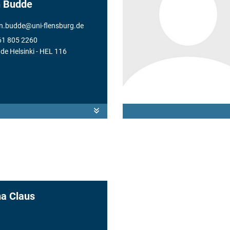
n Budde
en.budde
@
uni-flensburg.de
61 805 2260
de Helsinki
- HEL 116
na Claus