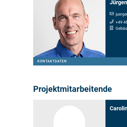
Jürge
juerg
+49 4
Gebäu
KONTAKTDATEN
Projektmitarbeitende
Caroli