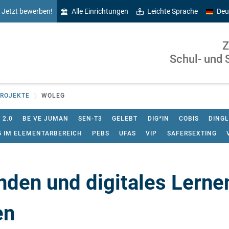
Jetzt bewerben!
Alle Einrichtungen
Leichte Sprache
Deu
Z
Schul- und 
ROJEKTE
WOLEG
 2.0
BE VE JUMAN
SEN-T3
GELEBT
DIG*IN
COBIS
DINGL
G IM ELEMENTARBEREICH
PEBS
UFAS
VIP
SAFERSEXTING
den und digitales Lerne
en