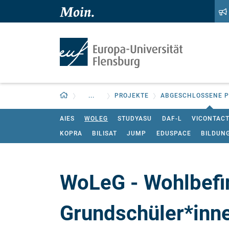
Zum Hauptinhalt springen
Zur Navigation springen
Zurück zur Startseite
...
PROJEKTE
ABGESCHLOSSENE P
AIES
WOLEG
STUDYASU
DAF-L
VICONTACT
KOPRA
BILISAT
JUMP
EDUSPACE
BILDUN
WoLeG - Wohlbefin
Grundschüler*inn