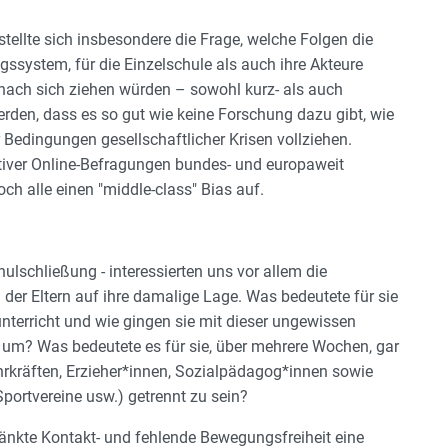
tellte sich insbesondere die Frage, welche Folgen die
ssystem, für die Einzelschule als auch ihre Akteure
) nach sich ziehen würden – sowohl kurz- als auch
werden, dass es so gut wie keine Forschung dazu gibt, wie
 Bedingungen gesellschaftlicher Krisen vollziehen.
ativer Online-Befragungen bundes- und europaweit
ch alle einen "middle-class" Bias auf.
hulschließung - interessierten uns vor allem die
der Eltern auf ihre damalige Lage. Was bedeutete für sie
nunterricht und wie gingen sie mit dieser ungewissen
, um? Was bedeutete es für sie, über mehrere Wochen, gar
kräften, Erzieher*innen, Sozialpädagog*innen sowie
portvereine usw.) getrennt zu sein?
änkte Kontakt- und fehlende Bewegungsfreiheit eine