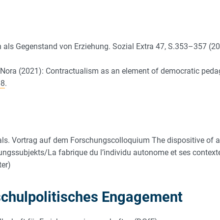
n als Gegenstand von Erziehung. Sozial Extra 47, S.353–357 (2
, Nora (2021): Contractualism as an element of democratic ped
68
.
s. Vortrag auf dem Forschungscolloquium The dispositive of a
ngssubjekts/La fabrique du l’individu autonome et ses contexte
er)
schulpolitisches Engagement