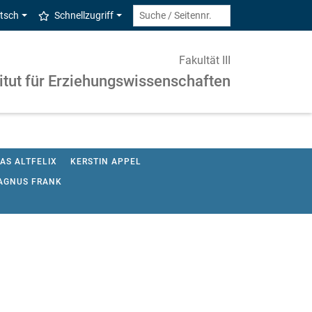
tsch
Schnellzugriff
Fakultät III
titut für Erziehungswissenschaften
AS ALTFELIX
KERSTIN APPEL
AGNUS FRANK
DR. CHRISTOPH HAKER
LOTTA HELLBERG
INE LANDSCHOOF
MARTINA PETERSEN
A STRUNK
OLE TODZI
DR. HANS TOMAN