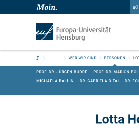
Zum Hauptinhalt springen
Zur Navigation springen
Zur übergeordneten Einrichtung
...
WER WIR SIND
PERSONEN
LO
PROF. DR. JÜRGEN BUDDE
PROF. DR. MARION P
MICHAELA BALLIN
DR. GABRIELA BITAI
DR. F
JUN-PROF. DR. TAMÁS JULES FÜTTY
DR. EIK GÄ
DR. FLORIAN CRISTÓBAL KLENK
ALEXANDRA KO
MATHEA SACHSE
ANDREAS SCHMIDT
DR. NIN
Lotta H
JAN WOLTER