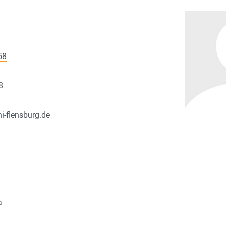
58
8
i-flensburg.de
i
a