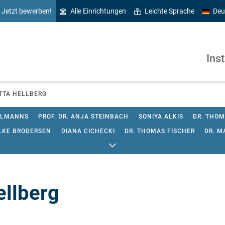
Jetzt bewerben!
Alle Einrichtungen
Leichte Sprache
Deu
Ins
TTA HELLBERG
OLLMANNS
PROF. DR. ANJA STEINBACH
SONIYA ALKIS
DR. THOM
OLKE BRODERSEN
DIANA CICHECKI
DR. THOMAS FISCHER
DR. M
DEKE
DR. ANJA GIBSON
DR. HELENE GÖTSCHEL
ELVIRA HADŽIĆ
LLMEIER
SVENJA JOHANNSEN
PD DR. LUKAS OTTERSPEER
REG
A SØRENSEN
DR. ANN-KATHRIN STOLTENHOFF
DR. DES. NADEZD
ellberg