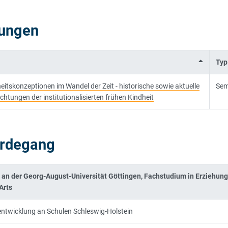
tungen
Typ
eitskonzeptionen im Wandel der Zeit - historische sowie aktuelle
Sem
chtungen der institutionalisierten frühen Kindheit
erdegang
 an der Georg-August-Universität Göttingen, Fachstudium in Erziehun
Arts
sentwicklung an Schulen Schleswig-Holstein