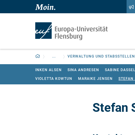
Zum Hauptinhalt springen
Zur Navigation springen
Zurück zur Startseite
...
VERWALTUNG UND STABSSTELLEN
INKEN ALSEN
SINA ANDRESEN
SABINE DASSE
VIOLETTA KOWTUN
MARAIKE JENSEN
STEFAN
Stefan 