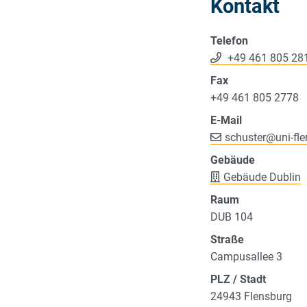
Kontakt
Telefon
+49 461 805 28
Fax
+49 461 805 2778
E-Mail
schuster
@
uni-fl
Gebäude
Gebäude Dublin
Raum
DUB 104
Straße
Campusallee 3
PLZ / Stadt
24943 Flensburg