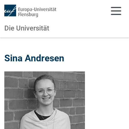
Die Universität
Zum Hauptinhalt springen
Zur Navigation springen
Sina Andresen