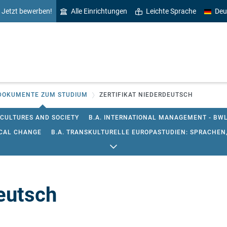
Jetzt bewerben!
Alle Einrichtungen
Leichte Sprache
Deu
DOKUMENTE ZUM STUDIUM
ZERTIFIKAT NIEDERDEUTSCH
 CULTURES AND SOCIETY
B.A. INTERNATIONAL MANAGEMENT - BW
ICAL CHANGE
B.A. TRANSKULTURELLE EUROPASTUDIEN: SPRACHEN,
OPA - EDUCATION IN EUROPE
M.A. EUROPEAN STUDIES
M.A. INT
ILDUNGSEINRICHTUNGEN
M.A. KULTUR - SPRACHE - MEDIEN
M.A.
GEW.-TECHN.)
M.ED. DUALER MASTERSTUDIENGANG LEHRAMT AN 
deutsch
(EHW)
M.ED. LEHRAMT AN GEMEINSCHAFTSSCHULEN
M.ED. LE
T SONDERPÄDAGOGIK
M.ED. DUALER MASTERSTUDIENGANG LEHRA
 FRIESISCH
ERGÄNZUNGSFACH NIEDERDEUTSCH
ZERTIFIKAT M