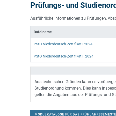
Prüfungs- und Studieno
ZERTIFIKAT THEATERPÄDAGOGIK
PROMOTIONSS
Ausführliche
Informationen zu Prüfungen, Abs
Dateiname
PStO Niederdeutsch-Zertifikat I 2024
PStO Niederdeutsch-Zertifikat II 2024
Aus technischen Gründen kann es vorüberg
Studienordnung kommen. Dies kann insbesond
gelten die Angaben aus der Prüfungs- und S
MODULKATALOGE FÜR DAS FRÜHJAHRSSEMESTE