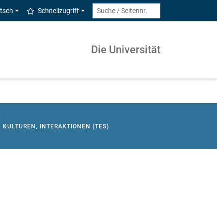
tsch
Schnellzugriff
Die Universität
L
 KULTUREN, INTERAKTIONEN (TES)
ERNATIONAL MANAGEMENT STUDIES - BWL
 TRANSFORMATIONSSTUDIEN
BERUFSBILDENDEN SCHULEN (GEW.-TECHN.)
HRAMT AN GRUNDSCHULEN
MT SONDERPÄDAGOGIK
ATHEMATIK FACHFREMD UNTERRICHTEN