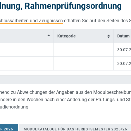
rdnung, Rahmenprüfungsordnung
TUDIUM
chlussarbeiten und Zeugnissen
erhalten Sie auf den Seiten des
Kategorie
Datum
30.07.
30.07.
ehend zu Abweichungen der Angaben aus den Modulbeschreibun
ere in den Wochen nach einer Änderung der Prüfungs- und Stud
tudienordnung.
R 2026
MODULKATALOGE FÜR DAS HERBSTSEMESTER 2025/26