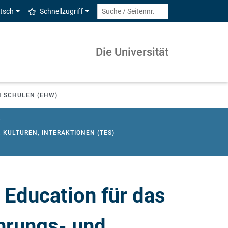
tsch
Schnellzugriff
Die Universität
N SCHULEN (EHW)
L
 KULTUREN, INTERAKTIONEN (TES)
ERNATIONAL MANAGEMENT STUDIES - BWL
 TRANSFORMATIONSSTUDIEN
BERUFSBILDENDEN SCHULEN (GEW.-TECHN.)
 Education für das
HRAMT AN GRUNDSCHULEN
MT SONDERPÄDAGOGIK
hrungs- und
ATHEMATIK FACHFREMD UNTERRICHTEN