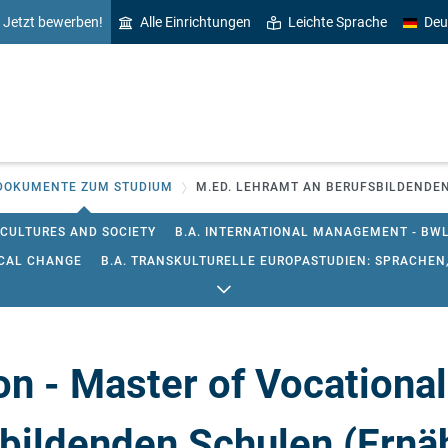
Jetzt bewerben!
Alle Einrichtungen
Leichte Sprache
Deu
DOKUMENTE ZUM STUDIUM
M.ED. LEHRAMT AN BERUFSBILDENDE
 CULTURES AND SOCIETY
B.A. INTERNATIONAL MANAGEMENT - BW
ICAL CHANGE
B.A. TRANSKULTURELLE EUROPASTUDIEN: SPRACHEN,
OPA - EDUCATION IN EUROPE
M.A. EUROPEAN STUDIES
M.A. INT
ILDUNGSEINRICHTUNGEN
M.A. KULTUR - SPRACHE - MEDIEN
M.A.
GEW.-TECHN.)
M.ED. DUALER MASTERSTUDIENGANG LEHRAMT AN 
on - Master of Vocational
(EHW)
M.ED. LEHRAMT AN GEMEINSCHAFTSSCHULEN
M.ED. LE
T SONDERPÄDAGOGIK
M.ED. DUALER MASTERSTUDIENGANG LEHRA
bildenden Schulen (Ernä
 FRIESISCH
ERGÄNZUNGSFACH NIEDERDEUTSCH
ZERTIFIKAT M