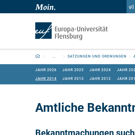
Zum Hauptinhalt springen
Zur Navigation springen
Zurück zur Startseite
...
SATZUNGEN UND ORDNUNGEN
JAHR 2026
JAHR 2025
JAHR 2024
JAHR 20
JAHR 2014
JAHR 2013
JAHR 2012
JAHR 20
Amtliche Bekannt
Bekanntmachungen such