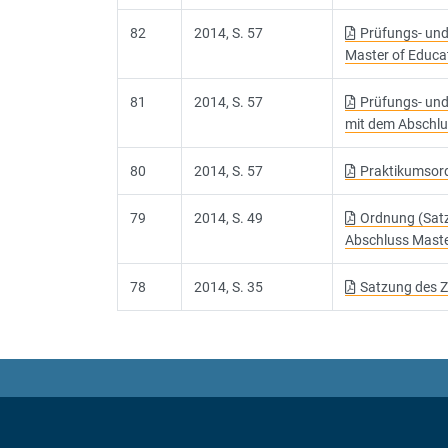
82
2014, S. 57
Prüfungs- und
Master of Educa
81
2014, S. 57
Prüfungs- und
mit dem Abschlu
80
2014, S. 57
Praktikumsord
79
2014, S. 49
Ordnung (Satz
Abschluss Maste
78
2014, S. 35
Satzung des Z