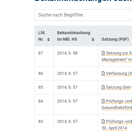
Lfd.
Bekanntmachung
Nr.
im NBl. HS
Satzung (PDF)
87
2014, S. 58
Satzung zur Ä
Management" mi
86
2014, S. 57
Verfassung (S
85
2014, S. 57
Satzung über 
84
2014, S. 57
Prüfungs- und
Gesundheitsförd
83
2014, S. 57
Prüfungs- und
30. April 2014