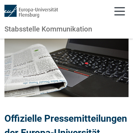
Stabsstelle Kommunikation
Zum Hauptinhalt springen
Zur Navigation springen
Offizielle Pressemitteilungen
der Europa-Universität