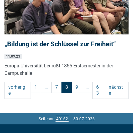
„Bildung ist der Schlüssel zur Freiheit“
11.09.23
Europa-Universität begrüßt 1855 Erstsemester in der
Campushalle
vorherig
1
…
7
8
9
…
6
nächst
e
3
e
Seitennr.
30.07.2026