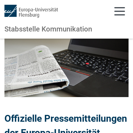
Stabsstelle Kommunikation
Zum Hauptinhalt springen
Zur Navigation springen
Offizielle Pressemitteilungen
der Europa-Universität