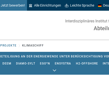
Jetzt bewerben!
Alle Einrichtungen
Leichte Sprache
Deu
Interdisziplinäres Instit
Abteil
 PROJEKTE
KLIMASCHIFF
BETEILIGUNG AN DER ENERGIEWENDE UNTER BERÜCKSICHTIGUNG V
DEEM
DIAMO-SYLT
EGO^N
ENSYSTRA
H2-OFFSHORE
INT
-LUTH. KIRCHE IN NORDDEUTSCHLAND (NORDKIRCHE)
K-2050-KG
 KLIMASCHUTZ FLENSBURG
MENA SELECT
NAPROWA
OPEN_E
SS
SCHLÜSSELAKTEURE BEWEGEN KOMMUNALEN KLIMASCHUTZ
 UND ÖKONOMISCHE MODELLIERUNG VON ENTWICKLUNGSPFADEN DE