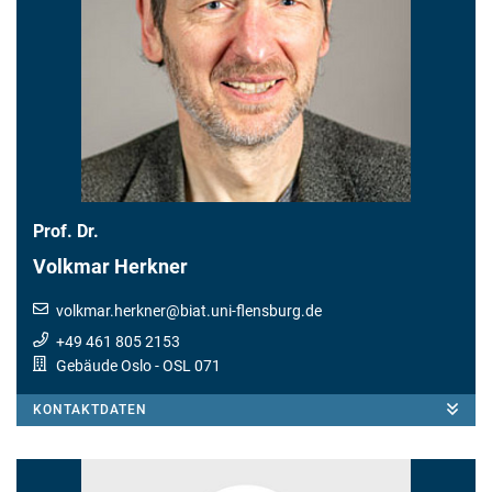
Prof. Dr.
Volkmar Herkner
volkmar.herkner
@
biat.uni-flensburg.de
+49 461 805 2153
Gebäude Oslo
- OSL 071
KONTAKTDATEN