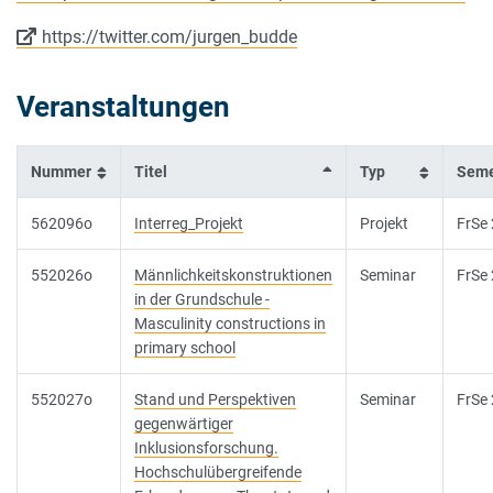
https://twitter.com/jurgen_budde
Veranstaltungen
Nummer
Titel
Typ
Seme
562096o
Interreg_Projekt
Projekt
FrSe
552026o
Männlichkeitskonstruktionen
Seminar
FrSe
in der Grundschule -
Masculinity constructions in
primary school
552027o
Stand und Perspektiven
Seminar
FrSe
gegenwärtiger
Inklusionsforschung.
Hochschulübergreifende