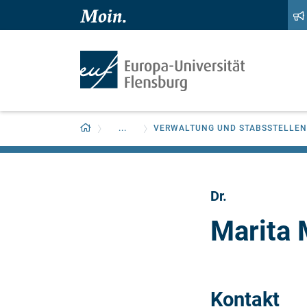
Zum Hauptinhalt springen
Zur Navigation springen
Zurück zur Startseite
...
VERWALTUNG UND STABSSTELLEN
Dr.
Marita 
Kontakt