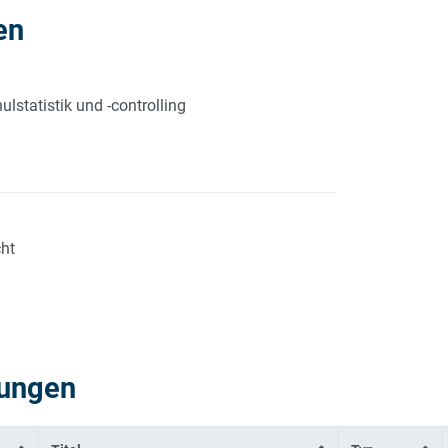
en
lstatistik und -controlling
cht
tungen