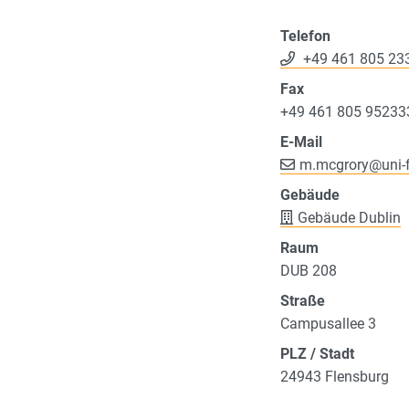
Telefon
+49 461 805 23
Fax
+49 461 805 95233
E-Mail
m.mcgrory
@
uni-
Gebäude
Gebäude Dublin
Raum
DUB 208
Straße
Campusallee 3
PLZ / Stadt
24943 Flensburg