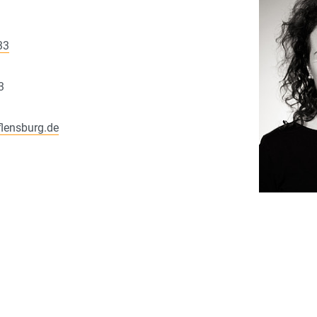
33
3
flensburg.de