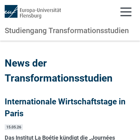
Studiengang Transformationsstudien
Zum Hauptinhalt springen
Zur Navigation springen
News der
Transformationsstudien
Internationale Wirtschaftstage in
Paris
15.05.26
Das Institut La Boétie kündigt die „Journées