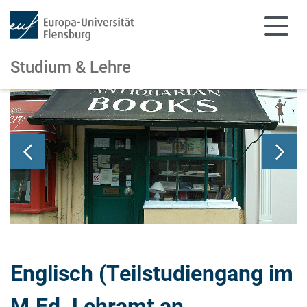
Studium & Lehre
Zum Hauptinhalt springen
Zur Navigation springen
Englisch (Teilstudiengang im
M.Ed. Lehramt an