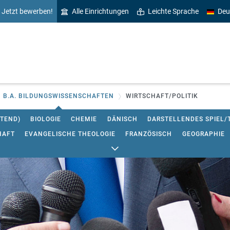
Jetzt bewerben!
Alle Einrichtungen
Leichte Sprache
Deu
B.A. BILDUNGSWISSENSCHAFTEN
WIRTSCHAFT/POLITIK
HTEND)
BIOLOGIE
CHEMIE
DÄNISCH
DARSTELLENDES SPIEL/
HAFT
EVANGELISCHE THEOLOGIE
FRANZÖSISCH
GEOGRAPHIE
 MEDIEN
MATHEMATIK
MUSIK
PHILOSOPHIE
PHYSIK
SACH
GIK
SPANISCH
SPORT
TECHNIK
TEXTIL UND MODE
WIRTS