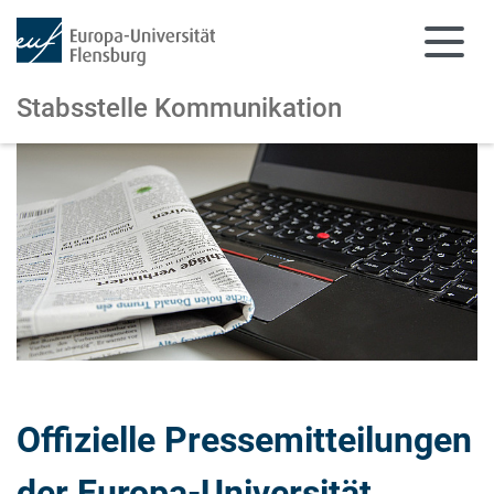
Stabsstelle Kommunikation
Zum Hauptinhalt springen
Zur Navigation springen
Offizielle Pressemitteilungen
der Europa-Universität