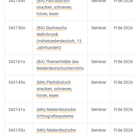
342145o
(BA) Plattdüütsch
Seminar
FrSe 2026
snacken, schrieven,
hören, lesen
342150o
(BA) Sächsische
Seminar
FrSe 2026
Weltchronik
(mittelniederdeutsch, 13.
Jahrhundert)
342161o
(BA) Themenfelder des
Seminar
FrSe 2026
Niederdeutschunterrichts
343145o
(MA) Plattdüütsch
Seminar
FrSe 2026
snacken, schrieven,
hören, lesen
343141o
(MA) Niederdeutsche
Seminar
FrSe 2026
Orthografiesysteme
343155o
(MA) Niederdeutsche
Seminar
FrSe 2026