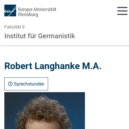
Fakultät II
Institut für Germanistik
Zum Hauptinhalt springen
Zur Navigation springen
Robert Langhanke M.A.
Sprechstunden