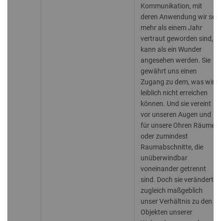
Kommunikation, mit
deren Anwendung wir seit
mehr als einem Jahr
vertraut geworden sind,
kann als ein Wunder
angesehen werden. Sie
gewährt uns einen
Zugang zu dem, was wir
leiblich nicht erreichen
können. Und sie vereint
vor unseren Augen und
für unsere Ohren Räume,
oder zumindest
Raumabschnitte, die
unüberwindbar
voneinander getrennt
sind. Doch sie verändert
zugleich maßgeblich
unser Verhältnis zu den
Objekten unserer