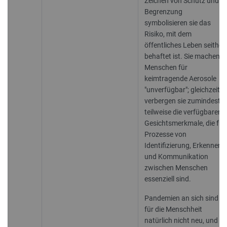
Zeichen von Schutz und
Begrenzung
symbolisieren sie das
Risiko, mit dem
öffentliches Leben seither
behaftet ist. Sie machen
Menschen für
keimtragende Aerosole
"unverfügbar"; gleichzeitig
verbergen sie zumindest
teilweise die verfügbaren
Gesichtsmerkmale, die für
Prozesse von
Identifizierung, Erkennen
und Kommunikation
zwischen Menschen
essenziell sind.
Pandemien an sich sind
für die Menschheit
natürlich nicht neu, und