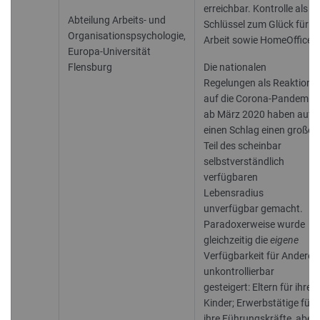
erreichbar. Kontrolle als
Abteilung Arbeits- und
Schlüssel zum Glück für
Organisationspsychologie,
Arbeit sowie HomeOffice
Europa-Universität
Flensburg
Die nationalen
Regelungen als Reaktion
auf die Corona-Pandemie
ab März 2020 haben auf
einen Schlag einen großen
Teil des scheinbar
selbstverständlich
verfügbaren
Lebensradius
unverfügbar gemacht.
Paradoxerweise wurde
gleichzeitig die
eigene
Verfügbarkeit für Andere
unkontrollierbar
gesteigert: Eltern für ihre
Kinder; Erwerbstätige für
ihre Führungskräfte, aber