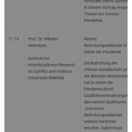
formuliert Bernd Sommer
in seinem Vortrag einige
Thesen zur Corona-
Pandemie.
11.10.
Prof. Dr. Wilhelm
Rechte
Heitmeyer,
Bedrohungsallianzen in
Zeiten der Pandemie
Institute for
Die Bedrohung der
Interdisciplinary Research
offenen Gesellschaft und
on Conflict and Violence,
der liberalen Demokratie
Universität Bielefeld
hat in Zeiten der
Pandemie durch
Qualitätsveränderungen
des rechten Spektrums
und neuen
Bedrohungsallianzen
weitere Varianten
erhalten. Dabei muss