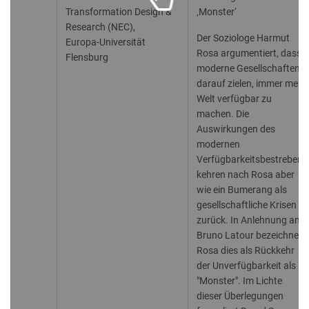
Transformation Design &
‚Monster‘
Research (NEC),
Der Soziologe Harmut
Europa-Universität
Rosa argumentiert, dass
Flensburg
moderne Gesellschaften
darauf zielen, immer mehr
Welt verfügbar zu
machen. Die
Auswirkungen des
modernen
Verfügbarkeitsbestrebens
kehren nach Rosa aber
wie ein Bumerang als
gesellschaftliche Krisen
zurück. In Anlehnung an
Bruno Latour bezeichnet
Rosa dies als Rückkehr
der Unverfügbarkeit als
"Monster". Im Lichte
dieser Überlegungen