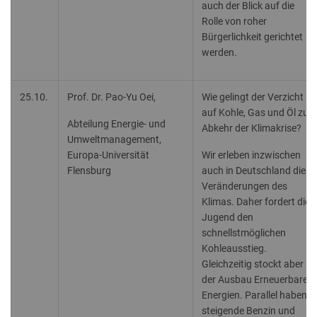
auch der Blick auf die
Rolle von roher
Bürgerlichkeit gerichtet
werden.
25.10.
Prof. Dr. Pao-Yu Oei,
Wie gelingt der Verzicht
auf Kohle, Gas und Öl zur
Abteilung Energie- und
Abkehr der Klimakrise?
Umweltmanagement,
Europa-Universität
Wir erleben inzwischen
Flensburg
auch in Deutschland die
Veränderungen des
Klimas. Daher fordert die
Jugend den
schnellstmöglichen
Kohleausstieg.
Gleichzeitig stockt aber
der Ausbau Erneuerbarer
Energien. Parallel haben
steigende Benzin und