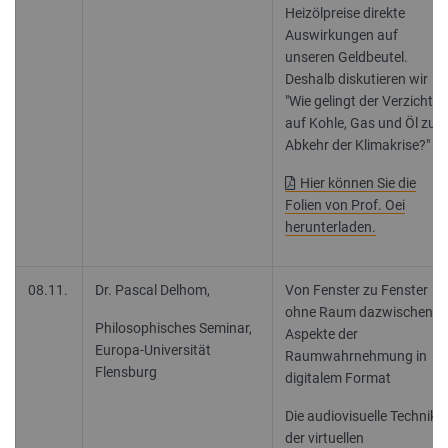
Heizölpreise direkte
Auswirkungen auf
unseren Geldbeutel.
Deshalb diskutieren wir
"Wie gelingt der Verzicht
auf Kohle, Gas und Öl zur
Abkehr der Klimakrise?"
Hier können Sie die
Folien von Prof. Oei
herunterladen.
08.11.
Dr. Pascal Delhom,
Von Fenster zu Fenster
ohne Raum dazwischen -
Philosophisches Seminar,
Aspekte der
Europa-Universität
Raumwahrnehmung in
Flensburg
digitalem Format
Die audiovisuelle Technik
der virtuellen