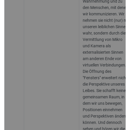
Wahrnehmung und zu
den Menschen, mit denen
wir kommunizieren. Wir
nehmen sie nicht (nur) mit
unseren leiblichen Sinnen
wahr, sondern durch die
Vermittlung von Mikro
und Kamera als
externalisierten Sinnen
am anderen Ende von
virtuellen Verbindungen.
Die Öffnung des
"Fensters" erweitert nicht
die Perspektive unseres
Leibes. Sie schafft keinen
gemeinsamen Raum, in
dem wir uns bewegen,
Positionen einnehmen
und Perspektiven ändern
können. Und dennoch
sehen und hören wir die