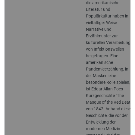
die amerikanische
Literatur und
Populärkultur haben in
vielfältiger Weise
Narrative und
Erzählmuster zur
kulturellen Verarbeitung
von Infektionswellen
beigetragen. Eine
amerikanische
Pandemieerzählung, in
der Masken eine
besondere Rolle spielen,
ist Edgar Allan Poes
Kurzgeschichte "The
Masque of the Red Death"
von 1842. Anhand dieser
Geschichte, die vor der
Entwicklung der
modernen Medizin