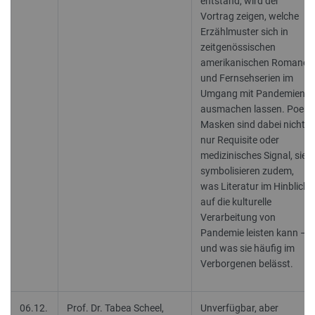
entstand, wird der
Vortrag zeigen, welche
Erzählmuster sich in
zeitgenössischen
amerikanischen Romanen
und Fernsehserien im
Umgang mit Pandemien
ausmachen lassen. Poes
Masken sind dabei nicht
nur Requisite oder
medizinisches Signal, sie
symbolisieren zudem,
was Literatur im Hinblick
auf die kulturelle
Verarbeitung von
Pandemie leisten kann –
und was sie häufig im
Verborgenen belässt.
06.12.
Prof. Dr. Tabea Scheel,
Unverfügbar, aber