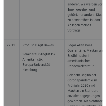
anderen, wir werden von
ihnen gesehen und
gehört, nur anders. Dies
zu beschreiben ist das
Anliegen meines
Vortrags.
22.11.
Prof. Dr. Birgit Däwes,
Edgar Allan Poes
Quarantäne: Masken und
Seminar für Anglistik &
Erzählmuster in
Amerikanistik,
amerikanischer
Europa-Universität
Pandemieliteratur
Flensburg
Seit dem Beginn der
Coronapandemie im
Frühjahr 2020 sind
Masken ein Standard
sozialer Begegnungen
geworden. Als sichtbare