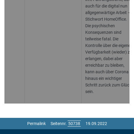
auch für die digital nun
allgegenwärtige Arbeit –
Stichwort HomeOffice.
Die psychischen
Konsequenzen sind
teilweise fatal. Die
Kontrolle über die eigene
Verfügbarkeit (wieder) zu
erlangen, dabei aber
erreichbar zu bleiben,
kann auch über Corona
hinaus ein wichtiger
Schritt zurück zum Glück
sein.
Permalink
Seitennr.
19.09.2022