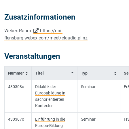
Zusatzinformationen
Webex-Raum:
https://uni-
flensburg.webex.com/meet/claudia.plinz
Veranstaltungen
Nummer
Titel
Typ
Se
430308o
Didaktik der
Seminar
Fr
Europabildung in
sachorientierten
Kontexten
430307o
Einführung in die
Seminar
Fr
Europa-Bildung