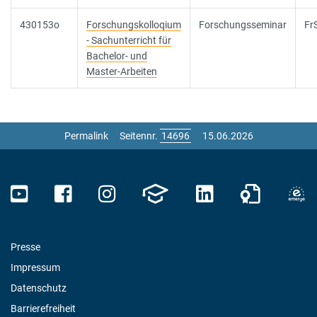
430153o
Forschungskolloqium
Forschungsseminar
Fr
- Sachunterricht für
Bachelor- und
Master-Arbeiten
Permalink
Seitennr.
15.06.2026
Presse
Impressum
Datenschutz
Barrierefreiheit