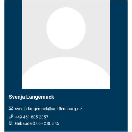
Svenja Langemack
svenja.langemack
@
uni-flensburg.de
+49 461 805 2357
Gebäude Oslo
- OSL 545