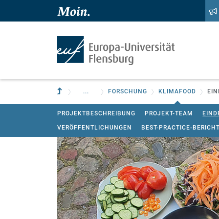
Zum Hauptinhalt springen
Zur Navigation springen
Zur übergeordneten Einrichtung
...
FORSCHUNG
KLIMAFOOD
EIN
PROJEKTBESCHREIBUNG
PROJEKT-TEAM
EIND
VERÖFFENTLICHUNGEN
BEST-PRACTICE-BERICH