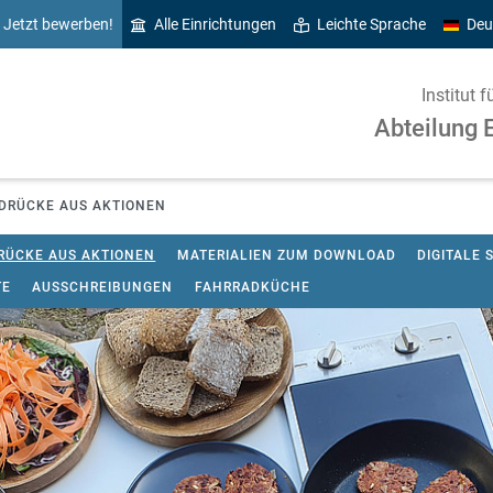
Jetzt bewerben!
Alle Einrichtungen
Leichte Sprache
Deu
Institut
Abteilung 
DRÜCKE AUS AKTIONEN
RÜCKE AUS AKTIONEN
MATERIALIEN ZUM DOWNLOAD
DIGITALE
TE
AUSSCHREIBUNGEN
FAHRRADKÜCHE