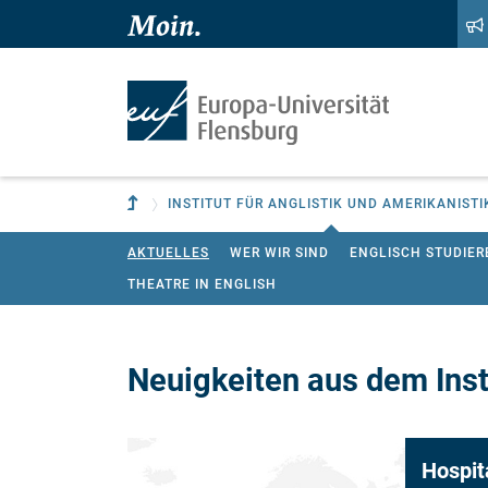
Zum Hauptinhalt springen
Zur Navigation springen
Zur übergeordneten Einrichtung
INSTITUT FÜR ANGLISTIK UND AMERIKANISTI
AKTUELLES
WER WIR SIND
ENGLISCH STUDIER
THEATRE IN ENGLISH
Neuigkeiten aus dem Insti
 - out now!
Hospit