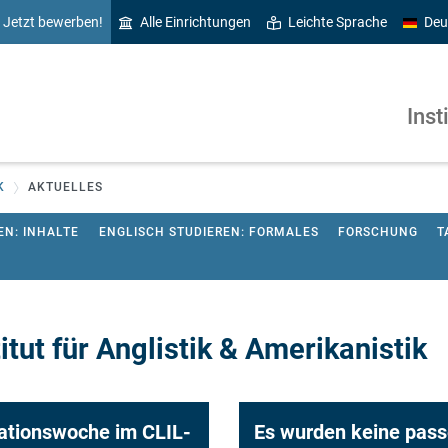
Jetzt bewerben!
Alle Einrichtungen
Leichte Sprache
Deu
Inst
K
AKTUELLES
EN: INHALTE
ENGLISCH STUDIEREN: FORMALES
FORSCHUNG
T
tut für Anglistik & Amerikanistik
ationswoche im CLIL-
Es wurden keine pas