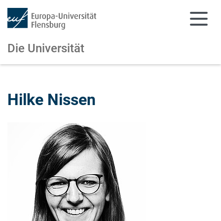
Die Universität
Zum Hauptinhalt springen
Zur Navigation springen
Hilke Nissen