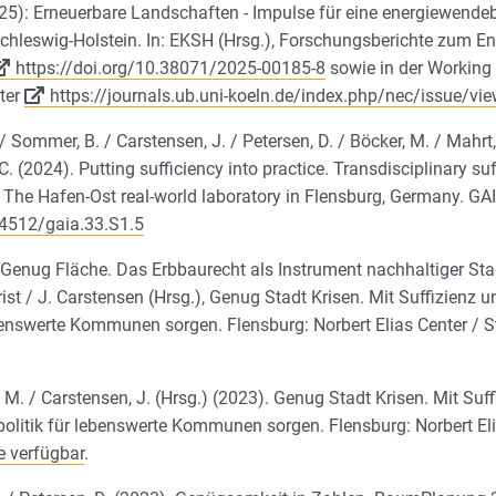
25): Erneuerbare Landschaften - Impulse für eine energiewend
chleswig-Holstein. In: EKSH (Hrsg.), Forschungsberichte zum En
https://doi.org/10.38071/2025-00185-8
sowie in der Working
ter
https://journals.ub.uni-koeln.de/index.php/nec/issue/vi
. / Sommer, B. / Carstensen, J. / Petersen, D. / Böcker, M. / Mahr
C. (2024). Putting sufficiency into practice. Transdisciplinary su
The Hafen-Ost real-world laboratory in Flensburg, Germany. G
14512/gaia.33.S1.5
: Genug Fläche. Das Erbbaurecht als Instrument nachhaltiger Stad
rist / J. Carstensen (Hrsg.), Genug Stadt Krisen. Mit Suffizienz 
benswerte Kommunen sorgen. Flensburg: Norbert Elias Center / St
t, M. / Carstensen, J. (Hrsg.) (2023). Genug Stadt Krisen. Mit Suf
olitik für lebenswerte Kommunen sorgen. Flensburg: Norbert Eli
e verfügbar
.