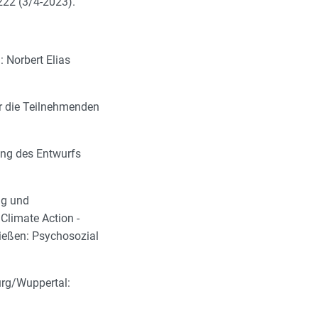
222 (3/4-2023).
: Norbert Elias
ür die Teilnehmenden
tung des Entwurfs
ng und
 Climate Action -
ießen: Psychosozial
urg/Wuppertal: