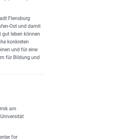
tadt Flensburg
afen-Ost und damit
t gut leben können
che konkreten
einen und für eine
um für Bildung und
nomik am
Universität
nter for