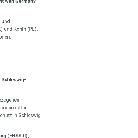
ent with Germany
n und
) und Konin (PL).
ionen
.
 Schleswig-
bezogenen
landschaft in
chutz in Schleswig-
ng (EHSS II),