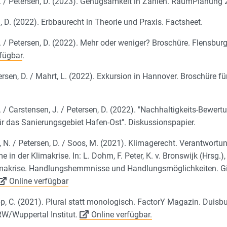
 L. / Petersen, D. (2023). Genügsamkeit in Zahlen. RaumPlanung 
n, D. (2022). Erbbaurecht in Theorie und Praxis. Factsheet.
L. / Petersen, D. (2022). Mehr oder weniger? Broschüre. Flensburg
rfügbar
.
ersen, D. / Mahrt, L. (2022). Exkursion in Hannover. Broschüre f
L. / Carstensen, J. / Petersen, D. (2022). "Nachhaltigkeits-Bewer
 das Sanierungsgebiet Hafen-Ost". Diskussionspapier.
 N. / Petersen, D. / Soos, M. (2021). Klimagerecht. Verantwortu
in der Klimakrise. In: L. Dohm, F. Peter, K. v. Bronswijk (Hrsg.),
imakrise. Handlungshemmnisse und Handlungsmöglichkeiten. G
Online verfügbar
pp, C. (2021). Plural statt monologisch. FactorY Magazin. Duisb
RW/Wuppertal Institut.
Online verfügbar.