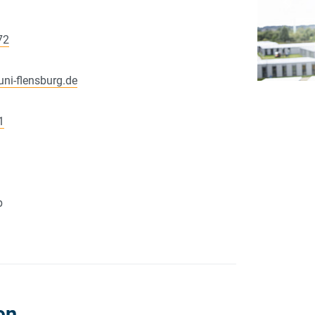
72
uni-flensburg.de
1
b
en