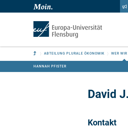
Zum Hauptinhalt springen
Zur Navigation springen
Zur übergeordneten Einrichtung
ABTEILUNG PLURALE ÖKONOMIK
WER WIR
HANNAH PFISTER
David J
Kontakt