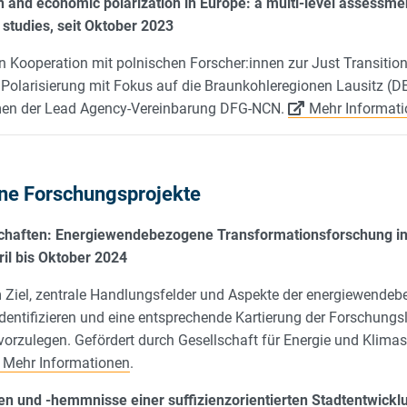
n and economic polarization in Europe: a multi-level assessm
studies, seit Oktober 2023
n Kooperation mit polnischen Forscher:innen zur Just Transitio
olarisierung mit Fokus auf die Braunkohleregionen Lausitz (DE
men der Lead Agency-Vereinbarung DFG-NCN.
Mehr Informat
ne Forschungsprojekte
chaften: Energiewendebezogene Transformationsforschung in
ril bis Oktober 2024
 Ziel, zentrale Handlungsfelder und Aspekte der energiewende
dentifizieren und eine entsprechende Kartierung der Forschungs
vorzulegen. Gefördert durch Gesellschaft für Energie und Klimas
Mehr Informationen
.
n und -hemmnisse einer suffizienzorientierten Stadtentwicklu