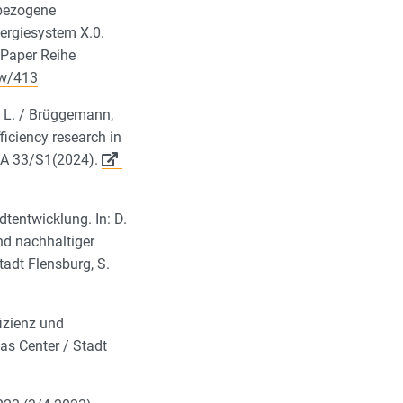
ebezogene
ergiesystem X.0.
 Paper Reihe
ew/413
t, L. / Brüggemann,
fficiency research in
AIA 33/S1(2024).
tentwicklung. In: D.
und nachhaltiger
adt Flensburg, S.
fizienz und
as Center / Stadt