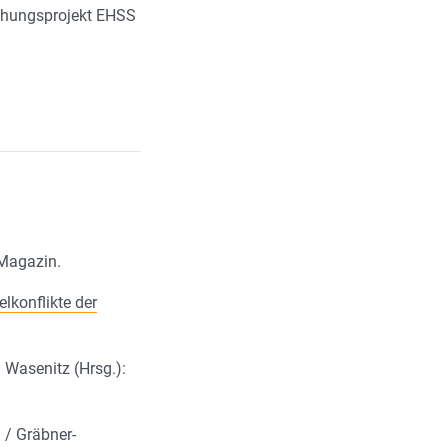
schungsprojekt EHSS
Magazin.
lkonflikte der
. Wasenitz (Hrsg.):
. / Gräbner-