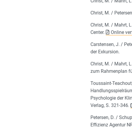
Christ, M. / Mahrt,
Christ, M. / Peterse
Christ, M. / Mahrt, 
Center.
Online ve
Carstensen, J. / Pet
der Exkursion.
Christ, M. / Mahrt, 
zum Rahmenplan für
Toussaint-Teachout,
Handlungsspielräume 
Psychologie der Kl
Verlag, S. 321-346.
Petersen, D. / Schu
Effizienz Agentur N