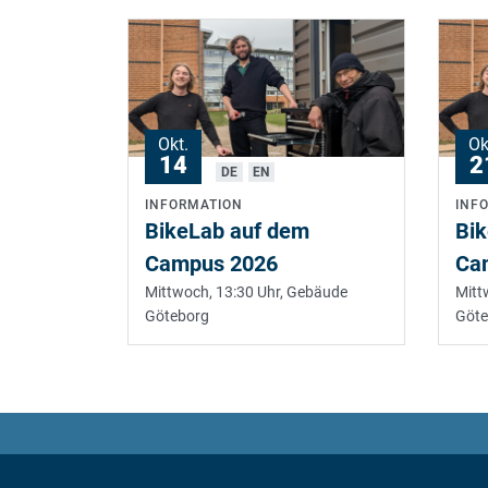
Okt.
Ok
14
2
DE
EN
INFORMATION
INF
BikeLab auf dem
Bi
Campus 2026
Ca
Mittwoch, 13:30 Uhr,
Gebäude
Mitt
Göteborg
Göte