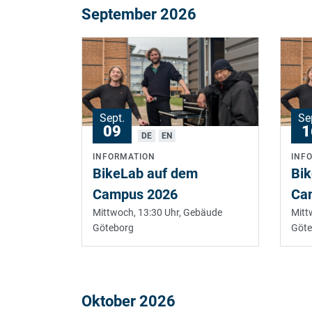
September 2026
Sept.
Se
09
1
DE
EN
INFORMATION
INF
BikeLab auf dem
Bi
Campus 2026
Ca
Mittwoch, 13:30 Uhr,
Gebäude
Mitt
Göteborg
Göte
Oktober 2026