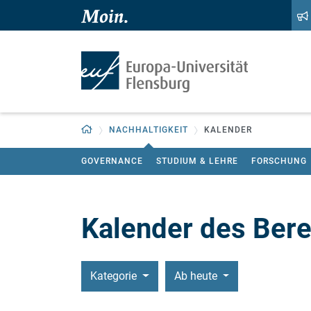
Zum Hauptinhalt springen
Zur Navigation springen
Zurück zur Startseite
NACHHALTIGKEIT
KALENDER
GOVERNANCE
STUDIUM & LEHRE
FORSCHUNG
Kalender des Bere
Kategorie
Ab heute