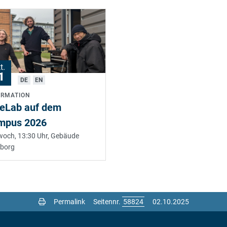
t.
1
DE
EN
ORMATION
keLab auf dem
mpus 2026
woch, 13:30 Uhr,
Gebäude
borg
Permalink
Seitennr.
02.10.2025