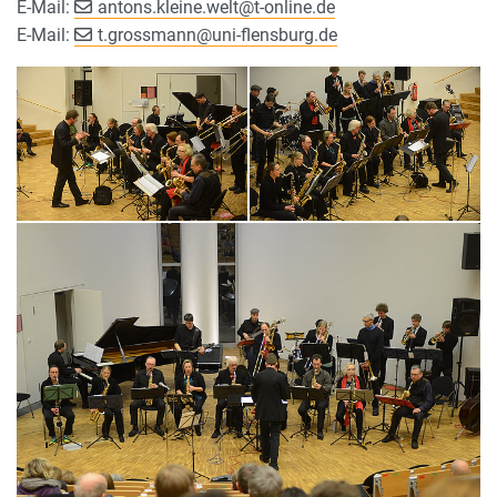
E-Mail:
antons.kleine.welt
@
t-online.de
E-Mail:
t.grossmann
@
uni-flensburg.de