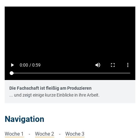
Die Fachschaft ist fleißig am Produzieren
... und zeigt einige kurze Einblicke in ihre Arbeit.
Navigation
Woche 1
-
Woche 2
-
Woche 3