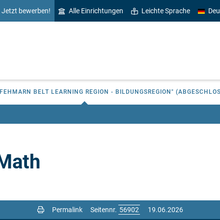
Jetzt bewerben!
Alle Einrichtungen
Leichte Sprache
Deu
"FEHMARN BELT LEARNING REGION - BILDUNGSREGION" (ABGESCHLO
 Math
Permalink
Seitennr.
19.06.2026