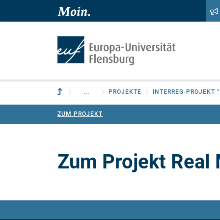
Zum Hauptinhalt springen
Zur Navigation springen
Zur übergeordneten Einrichtung
...
PROJEKTE
INTERREG-PROJEKT 
ZUM PROJEKT
Zum Projekt Real